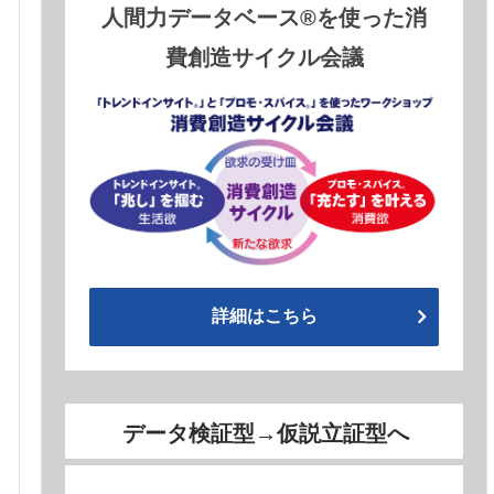
人間力データベース®を使った消
費創造サイクル会議
詳細はこちら
データ検証型→仮説立証型へ